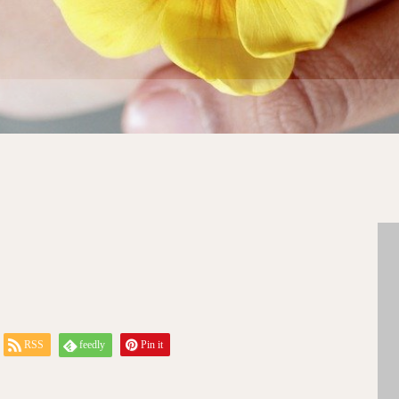
RSS
feedly
Pin it